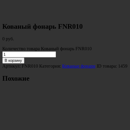
Кованый фонарь FNR010
0
руб.
Количество товара Кованый фонарь FNR010
В корзину
Артикул:
FNR010
Категория:
Кованые фонари
ID товара:
1459
Похожие