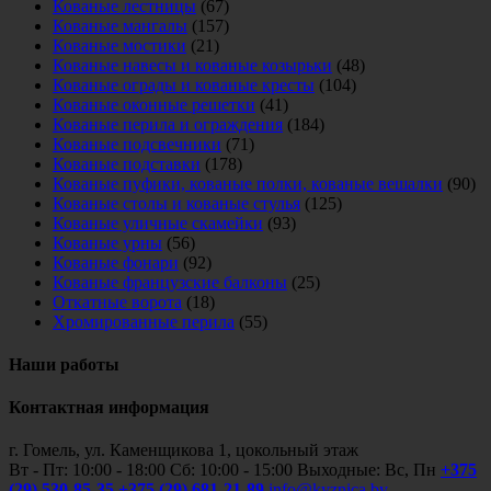
Кованые лестницы
(67)
Кованые мангалы
(157)
Кованые мостики
(21)
Кованые навесы и кованые козырьки
(48)
Кованые ограды и кованые кресты
(104)
Кованые оконные решетки
(41)
Кованые перила и ограждения
(184)
Кованые подсвечники
(71)
Кованые подставки
(178)
Кованые пуфики, кованые полки, кованые вешалки
(90)
Кованые столы и кованые стулья
(125)
Кованые уличные скамейки
(93)
Кованые урны
(56)
Кованые фонари
(92)
Кованые французские балконы
(25)
Откатные ворота
(18)
Хромированные перила
(55)
Наши работы
Контактная информация
г. Гомель, ул. Каменщикова 1, цокольный этаж
Вт - Пт: 10:00 - 18:00 Сб: 10:00 - 15:00 Выходные: Вс, Пн
+375
(29) 530-85-35
+375 (29) 681-21-89
info@kyznica.by