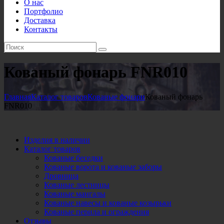
О нас
Портфолио
Доставка
Контакты
Кованый фонарь FNR010
Главная
Каталог товаров
Кованые фонари
Кованый фонарь
FNR010
Изделия в наличии
Каталог товаров
Кованые беседки
Кованые ворота и кованые заборы
Дровница
Кованые лестницы
Кованые мангалы
Кованые навесы и кованые козырьки
Кованые перила и ограждения
Отзывы