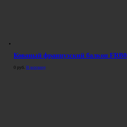
Кованый французский балкон FRB0
0
руб.
В корзину