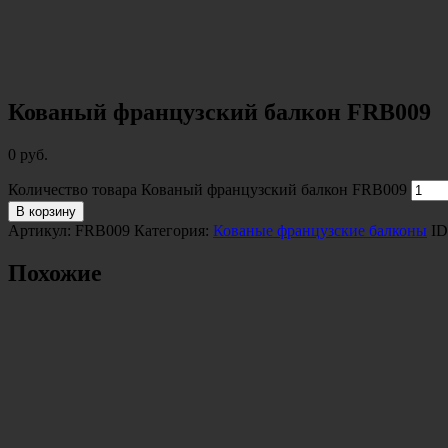
Кованый французский балкон FRB009
0
руб.
Количество товара Кованый французский балкон FRB009
В корзину
Артикул:
FRB009
Категория:
Кованые французские балконы
ID
Похожие