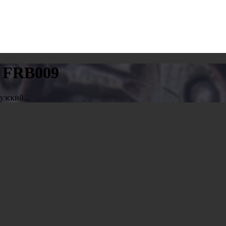
 FRB009
зский...