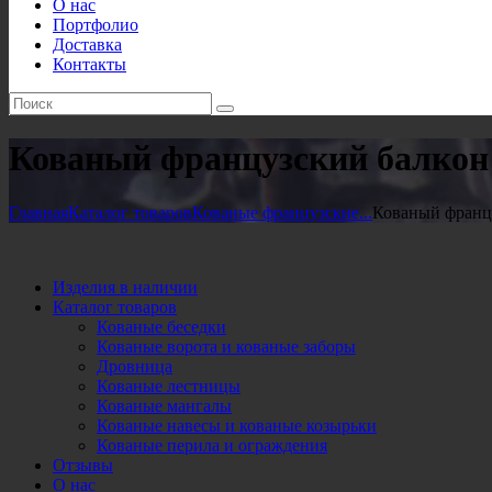
О нас
Портфолио
Доставка
Контакты
Кованый французский балкон
Главная
Каталог товаров
Кованые французские...
Кованый францу
Изделия в наличии
Каталог товаров
Кованые беседки
Кованые ворота и кованые заборы
Дровница
Кованые лестницы
Кованые мангалы
Кованые навесы и кованые козырьки
Кованые перила и ограждения
Отзывы
О нас