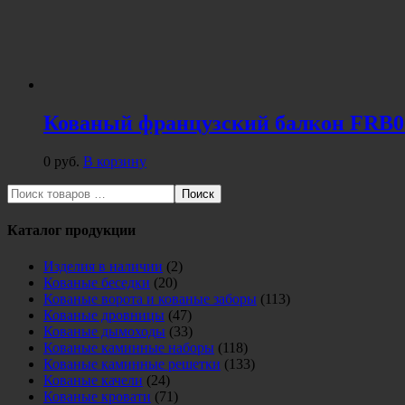
Кованый французский балкон FRB0
0
руб.
В корзину
Поиск
Каталог продукции
Изделия в наличии
(2)
Кованые беседки
(20)
Кованые ворота и кованые заборы
(113)
Кованые дровницы
(47)
Кованые дымоходы
(33)
Кованые каминные наборы
(118)
Кованые каминные решетки
(133)
Кованые качели
(24)
Кованые кровати
(71)