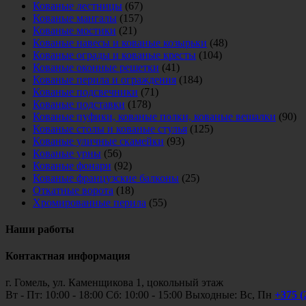
Кованые лестницы
(67)
Кованые мангалы
(157)
Кованые мостики
(21)
Кованые навесы и кованые козырьки
(48)
Кованые ограды и кованые кресты
(104)
Кованые оконные решетки
(41)
Кованые перила и ограждения
(184)
Кованые подсвечники
(71)
Кованые подставки
(178)
Кованые пуфики, кованые полки, кованые вешалки
(90)
Кованые столы и кованые стулья
(125)
Кованые уличные скамейки
(93)
Кованые урны
(56)
Кованые фонари
(92)
Кованые французские балконы
(25)
Откатные ворота
(18)
Хромированные перила
(55)
Наши работы
Контактная информация
г. Гомель, ул. Каменщикова 1, цокольный этаж
Вт - Пт: 10:00 - 18:00 Сб: 10:00 - 15:00 Выходные: Вс, Пн
+375 (