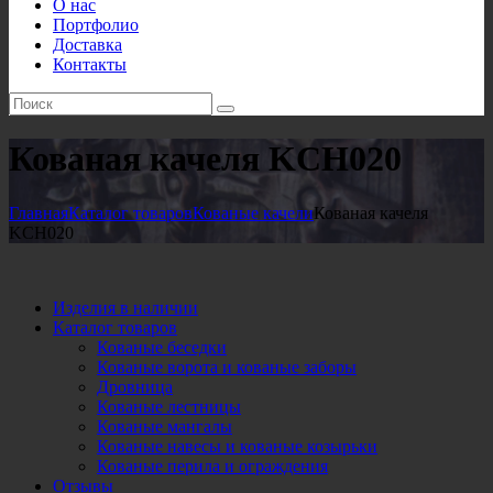
О нас
Портфолио
Доставка
Контакты
Кованая качеля KCH020
Главная
Каталог товаров
Кованые качели
Кованая качеля
KCH020
Изделия в наличии
Каталог товаров
Кованые беседки
Кованые ворота и кованые заборы
Дровница
Кованые лестницы
Кованые мангалы
Кованые навесы и кованые козырьки
Кованые перила и ограждения
Отзывы