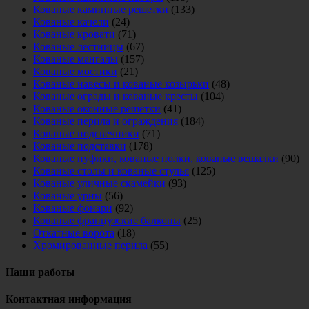
Кованые каминные решетки
(133)
Кованые качели
(24)
Кованые кровати
(71)
Кованые лестницы
(67)
Кованые мангалы
(157)
Кованые мостики
(21)
Кованые навесы и кованые козырьки
(48)
Кованые ограды и кованые кресты
(104)
Кованые оконные решетки
(41)
Кованые перила и ограждения
(184)
Кованые подсвечники
(71)
Кованые подставки
(178)
Кованые пуфики, кованые полки, кованые вешалки
(90)
Кованые столы и кованые стулья
(125)
Кованые уличные скамейки
(93)
Кованые урны
(56)
Кованые фонари
(92)
Кованые французские балконы
(25)
Откатные ворота
(18)
Хромированные перила
(55)
Наши работы
Контактная информация