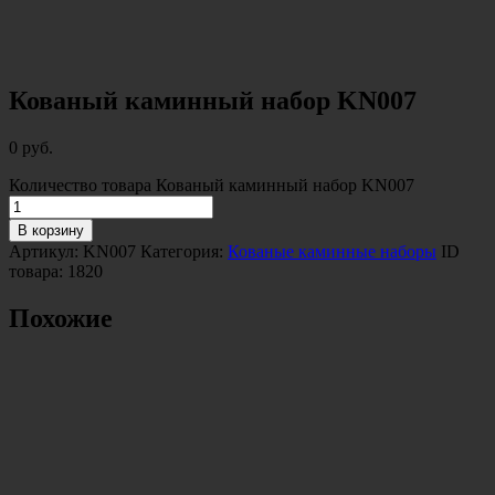
Кованый каминный набор KN007
0
руб.
Количество товара Кованый каминный набор KN007
В корзину
Артикул:
KN007
Категория:
Кованые каминные наборы
ID
товара:
1820
Похожие