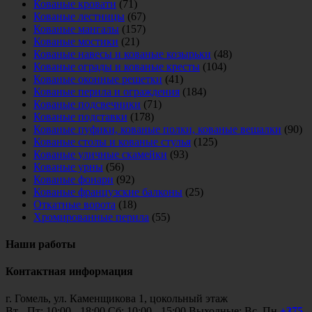
Кованые кровати
(71)
Кованые лестницы
(67)
Кованые мангалы
(157)
Кованые мостики
(21)
Кованые навесы и кованые козырьки
(48)
Кованые ограды и кованые кресты
(104)
Кованые оконные решетки
(41)
Кованые перила и ограждения
(184)
Кованые подсвечники
(71)
Кованые подставки
(178)
Кованые пуфики, кованые полки, кованые вешалки
(90)
Кованые столы и кованые стулья
(125)
Кованые уличные скамейки
(93)
Кованые урны
(56)
Кованые фонари
(92)
Кованые французские балконы
(25)
Откатные ворота
(18)
Хромированные перила
(55)
Наши работы
Контактная информация
г. Гомель, ул. Каменщикова 1, цокольный этаж
Вт - Пт: 10:00 - 18:00 Сб: 10:00 - 15:00 Выходные: Вс, Пн
+375