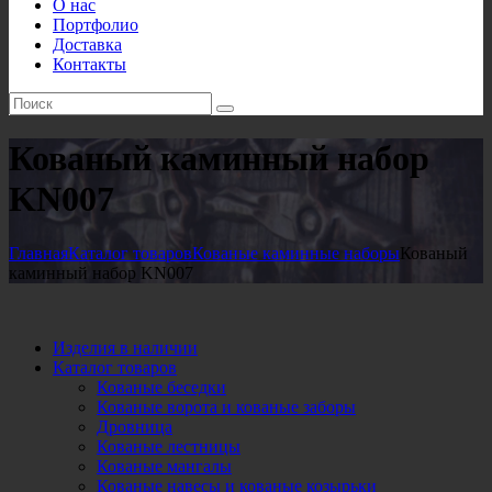
О нас
Портфолио
Доставка
Контакты
Кованый каминный набор
KN007
Главная
Каталог товаров
Кованые каминные наборы
Кованый
каминный набор KN007
Изделия в наличии
Каталог товаров
Кованые беседки
Кованые ворота и кованые заборы
Дровница
Кованые лестницы
Кованые мангалы
Кованые навесы и кованые козырьки