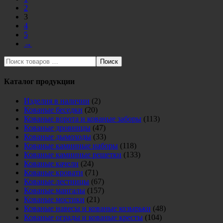
2
3
4
5
→
Поиск
Каталог продукции
Изделия в наличии
(2)
Кованые беседки
(20)
Кованые ворота и кованые заборы
(113)
Кованые дровницы
(47)
Кованые дымоходы
(33)
Кованые каминные наборы
(118)
Кованые каминные решетки
(133)
Кованые качели
(24)
Кованые кровати
(71)
Кованые лестницы
(67)
Кованые мангалы
(157)
Кованые мостики
(21)
Кованые навесы и кованые козырьки
(48)
Кованые ограды и кованые кресты
(104)