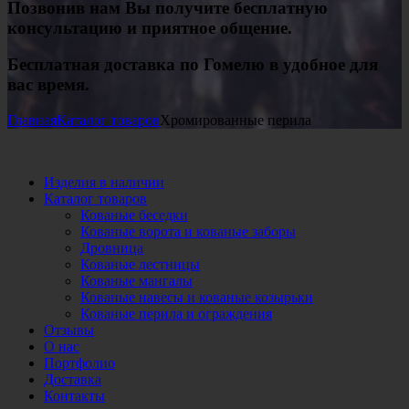
Позвонив нам Вы получите бесплатную
консультацию и приятное общение.
Бесплатная доставка по Гомелю в удобное для
вас время.
Главная
Каталог товаров
Хромированные перила
Изделия в наличии
Каталог товаров
Кованые беседки
Кованые ворота и кованые заборы
Дровница
Кованые лестницы
Кованые мангалы
Кованые навесы и кованые козырьки
Кованые перила и ограждения
Отзывы
О нас
Портфолио
Доставка
Контакты