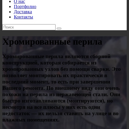
О нас
Портфолио
Доставка
Контакты
Хромированные перила
Хромированные перила являются сборной
конструкцией, которая собирается из
хромированных узлов без помощи сварки. Это
позволяет монтировать их практически в
последний момент, то есть при завершении
Вашего ремонта. По внешнему виду они очень
похожи на перила из нержавеющей стали. Они
быстро изготавливаются (монтируются), но
несмотря на все плюсы у них есть один
недостаток — их нельзя ставить на улице и во
влажных помещениях.