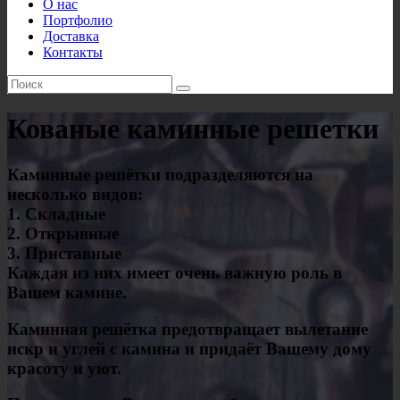
О нас
Портфолио
Доставка
Контакты
Кованые каминные решетки
Каминные решётки подразделяются на
несколько видов:
1. Складные
2. Открывные
3. Приставные
Каждая из них имеет очень важную роль в
Вашем камине.
Каминная решётка предотвращает вылетание
искр и углей с камина и придаёт Вашему дому
красоту и уют.