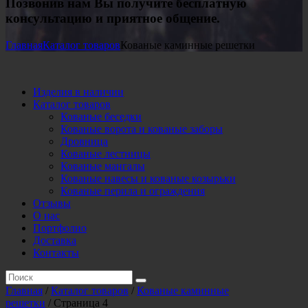
Позвонив нам Вы получите бесплатную
консультацию и приятное общение.
Главная
Каталог товаров
Кованые каминные решетки
Изделия в наличии
Каталог товаров
Кованые беседки
Кованые ворота и кованые заборы
Дровница
Кованые лестницы
Кованые мангалы
Кованые навесы и кованые козырьки
Кованые перила и ограждения
Отзывы
О нас
Портфолио
Доставка
Контакты
Главная
/
Каталог товаров
/
Кованые каминные
решетки
/ Страница 4